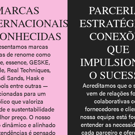
MARCAS
PARCERI
ERNACIONAIS
ESTRATÉG
ONHECIDAS
CONEXÕ
QUE
esentamos marcas
cas de renome como
IMPULSI
ce, essence, GESKE,
e, Real Techniques,
O SUCES
di Sands, Hask e
Acreditamos que o 
ols entre outras —
vem de relações fo
cionadas para um
colaborativas 
lico que valoriza
fornecedores e clie
de e sustentabilidade
nossa equipa está f
lhor preço. O nosso
entender as necessi
o dinâmico e alinhado
cada parceiro e ofe
tendências é pensado