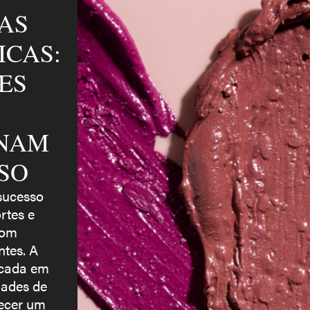
AS
ICAS:
ES
ONAM
SO
sucesso
rtes e
com
ntes. A
ocada em
dades de
recer um