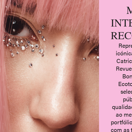
INT
REC
Repr
icóni
Catri
Revuel
Bon
Ecoto
sele
púb
qualida
ao me
portfóli
com as 