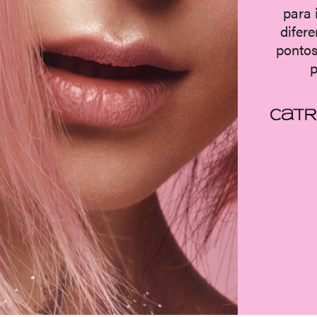
para 
difer
pontos
p