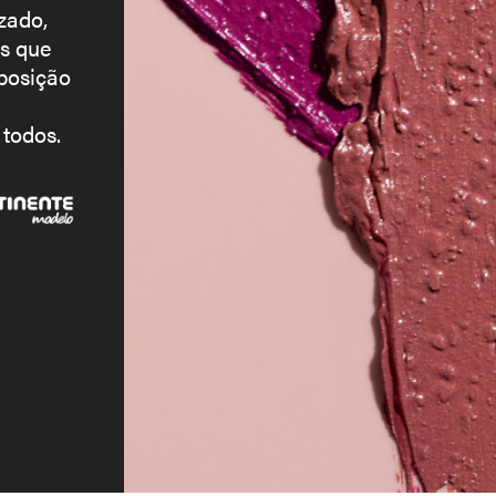
zado,
s que
posição
 todos.