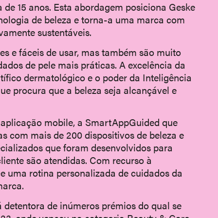
 de 15 anos. Esta abordagem posiciona Geske
cnologia de beleza e torna-a uma marca com
ivamente sustentáveis.
es e fáceis de usar, mas também são muito
dados de pele mais práticas. A excelência da
ífico dermatológico e o poder da Inteligência
ue procura que a beleza seja alcançável e
a aplicação mobile, a SmartAppGuided que
as com mais de 200 dispositivos de beleza e
ecializados que foram desenvolvidos para
cliente são atendidas. Com recurso à
rece uma rotina personalizada de cuidados da
marca.
já detentora de inúmeros prémios do qual se
23, onde venceu na categoria Beauty & Care.