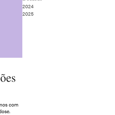
2024
2025
ções
imos com
dose.