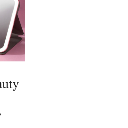
uty
y