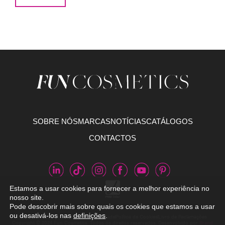
SOBRE NÓS
MARCAS
NOTÍCIAS
CATÁLOGOS
CONTACTOS
Estamos a usar cookies para fornecer a melhor experiência no
nosso site.
Pode descobrir mais sobre quais os cookies que estamos a usar
ou desativá-los nas
definições
.
Termos e Condições
Política de Privacidade
Política de Cookies
Livro de Reclamações
Copyright © 2024 Fun Cosmetics. Todos os direitos reservados. Desenvolvido por
Brand