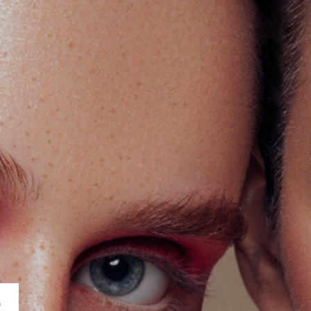
smetics
á