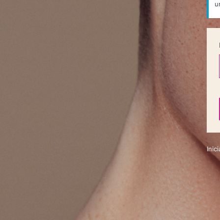
u
Inic